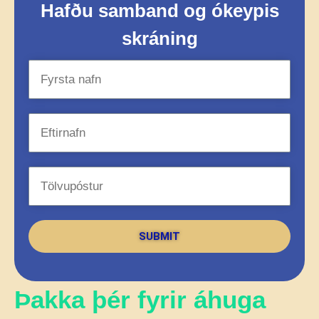
Hafðu samband og ókeypis
skráning
SUBMIT
Þakka þér fyrir áhuga