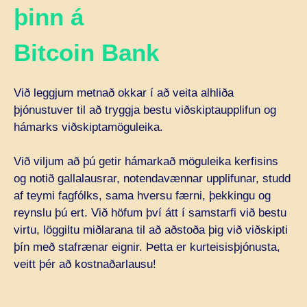
þinn á
Bitcoin Bank
Við leggjum metnað okkar í að veita alhliða
þjónustuver til að tryggja bestu viðskiptaupplifun og
hámarks viðskiptamöguleika.
Við viljum að þú getir hámarkað möguleika kerfisins
og notið gallalausrar, notendavænnar upplifunar, studd
af teymi fagfólks, sama hversu færni, þekkingu og
reynslu þú ert. Við höfum því átt í samstarfi við bestu
virtu, löggiltu miðlarana til að aðstoða þig við viðskipti
þín með stafrænar eignir. Þetta er kurteisisþjónusta,
veitt þér að kostnaðarlausu!