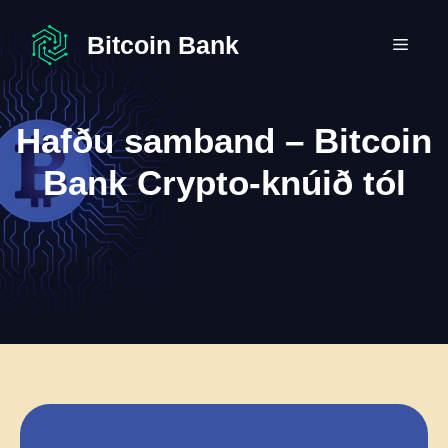
Skip
to
Bitcoin Bank
MEN
content
Hafðu samband – Bitcoin
Bank Crypto-knúið tól