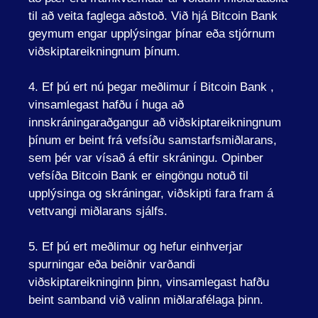
til að veita faglega aðstoð. Við hjá Bitcoin Bank
geymum engar upplýsingar þínar eða stjórnum
viðskiptareikningnum þínum.
4. Ef þú ert nú þegar meðlimur í Bitcoin Bank ,
vinsamlegast hafðu í huga að
innskráningaraðgangur að viðskiptareikningnum
þínum er beint frá vefsíðu samstarfsmiðlarans,
sem þér var vísað á eftir skráningu. Opinber
vefsíða Bitcoin Bank er eingöngu notuð til
upplýsinga og skráningar, viðskipti fara fram á
vettvangi miðlarans sjálfs.
5. Ef þú ert meðlimur og hefur einhverjar
spurningar eða beiðnir varðandi
viðskiptareikninginn þinn, vinsamlegast hafðu
beint samband við valinn miðlarafélaga þinn.