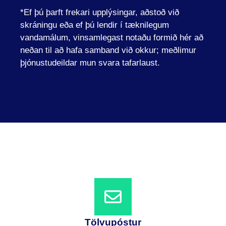
*Ef þú þarft frekari upplýsingar, aðstoð við
skráningu eða ef þú lendir í tæknilegum
vandamálum, vinsamlegast notaðu
formið hér að
neðan til að hafa samband við okkur; meðlimur
þjónustudeildar mun svara tafarlaust.
Tölvupóstur