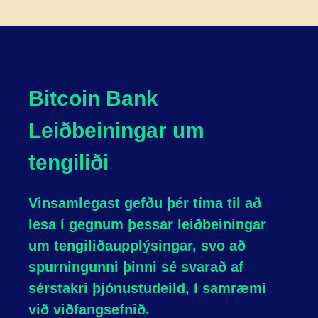
Bitcoin Bank
Leiðbeiningar um
tengiliði
Vinsamlegast gefðu þér tíma til að
lesa í gegnum þessar leiðbeiningar
um tengiliðaupplýsingar, svo að
spurningunni þinni sé svarað af
sérstakri þjónustudeild, í samræmi
við viðfangsefnið.