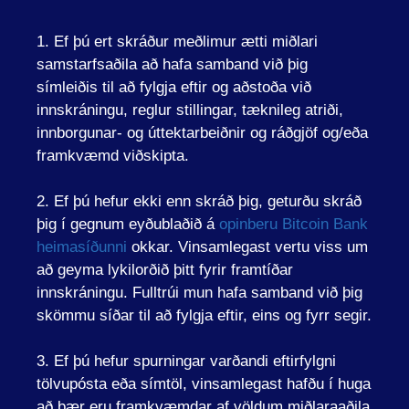
1. Ef þú ert skráður meðlimur ætti miðlari
samstarfsaðila að hafa samband við þig
símleiðis til að fylgja eftir og aðstoða við
innskráningu, reglur stillingar, tæknileg atriði,
innborgunar- og úttektarbeiðnir og ráðgjöf og/eða
framkvæmd viðskipta.
2. Ef þú hefur ekki enn skráð þig, geturðu skráð
þig í gegnum eyðublaðið á
opinberu Bitcoin Bank
heimasíðunni
okkar. Vinsamlegast vertu viss um
að geyma lykilorðið þitt fyrir framtíðar
innskráningu. Fulltrúi mun hafa samband við þig
skömmu síðar til að fylgja eftir, eins og fyrr segir.
3. Ef þú hefur spurningar varðandi eftirfylgni
tölvupósta eða símtöl, vinsamlegast hafðu í huga
að þær eru framkvæmdar af völdum miðlaraaðila