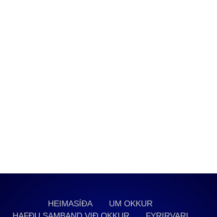
HEIMASÍÐA
UM OKKUR
HAFÐU SAMBAND VIÐ OKKUR
FYRIRVARI