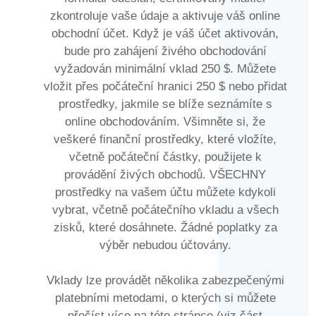
zkontroluje vaše údaje a aktivuje váš online
obchodní účet. Když je váš účet aktivován,
bude pro zahájení živého obchodování
vyžadován minimální vklad 250 $. Můžete
vložit přes počáteční hranici 250 $ nebo přidat
prostředky, jakmile se blíže seznámíte s
online obchodováním. Všimněte si, že
veškeré finanční prostředky, které vložíte,
včetně počáteční částky, použijete k
provádění živých obchodů. VŠECHNY
prostředky na vašem účtu můžete kdykoli
vybrat, včetně počátečního vkladu a všech
zisků, které dosáhnete. Žádné poplatky za
výběr nebudou účtovány.
Vklady lze provádět několika zabezpečenými
platebními metodami, o kterých si můžete
přečíst více na této stránce (viz část