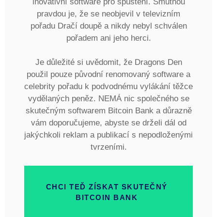
inovativní software pro spuštění. Smutnou
pravdou je, že se neobjevil v televizním
pořadu Dračí doupě a nikdy nebyl schválen
pořadem ani jeho herci.
Je důležité si uvědomit, že Dragons Den
použil pouze původní renomovaný software a
celebrity pořadu k podvodnému vylákání těžce
vydělaných peněz. NEMÁ nic společného se
skutečným softwarem Bitcoin Bank a důrazně
vám doporučujeme, abyste se drželi dál od
jakýchkoli reklam a publikací s nepodloženými
tvrzeními.
CHCI TEĎ ZÍSKAT SKUTEČNÝ
BITCOIN BANK