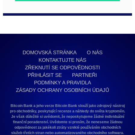
DOMOVSKÁ STRÁNKA
O NÁS
KONTAKTUJTE NÁS
ZŘEKNUTÍ SE ODPOVĚDNOSTI
PŘIHLÁSIT SE
PARTNEŘI
PODMÍNKY A PRAVIDLA
ZÁSADY OCHRANY OSOBNÍCH ÚDAJŮ
Bitcoin Bank a jeho verze Bitcoin Bank slouží jako zdrojový nástroj
pro obchodníky, poskytující recenze a náhledy do světa kryptoměn.
Je však důležité si uvědomit, že neposkytujeme žádné individuální
finanční poradenství. Uvědomte si prosím, že neneseme žádnou
odpovědnost za jakékoli ztráty vzniklé používáním obchodních
služeb třetích stran nebo automatizovaného obchodního softwaru.