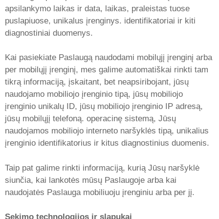
apsilankymo laikas ir data, laikas, praleistas tuose
puslapiuose, unikalus įrenginys. identifikatoriai ir kiti
diagnostiniai duomenys.
Kai pasiekiate Paslaugą naudodami mobilųjį įrenginį arba
per mobilųjį įrenginį, mes galime automatiškai rinkti tam
tikrą informaciją, įskaitant, bet neapsiribojant, jūsų
naudojamo mobiliojo įrenginio tipą, jūsų mobiliojo
įrenginio unikalų ID, jūsų mobiliojo įrenginio IP adresą,
jūsų mobilųjį telefoną. operacinę sistemą, Jūsų
naudojamos mobiliojo interneto naršyklės tipą, unikalius
įrenginio identifikatorius ir kitus diagnostinius duomenis.
Taip pat galime rinkti informaciją, kurią Jūsų naršyklė
siunčia, kai lankotės mūsų Paslaugoje arba kai
naudojatės Paslauga mobiliuoju įrenginiu arba per jį.
Sekimo technologijos ir slapukai