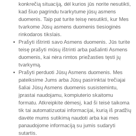
konkrečią situaciją, dėl kurios jūs norite nesutikti,
kad šiuo pagrindu tvarkytume jūsų asmens
duomenis. Taip pat turite teisę nesutikti, kur Mes
tvarkome Jūsų asmens duomenis tiesioginės
rinkodaros tikslais.
Prašyti ištrinti savo Asmens duomenis. Jūs turite
teisę prašyti mūsų ištrinti arba pašalinti Asmens
duomenis, kai nėra rimtos priežasties tęsti jų
tvarkymą.
Prašyti perduoti Jūsų Asmens duomenis. Mes
pateiksime Jums arba Jūsų pasirinktai trečiajai
šaliai Jūsų Asmens duomenis susistemintu,
įprastai naudojamu, kompiuterio skaitomu
formatu. Atkreipkite dėmesį, kad ši teisė taikoma
tik tai automatizuotai informacijai, kurią iš pradžių
davėte mums sutikimą naudoti arba kai mes
panaudojome informaciją su jumis sudaryti
sutartis.