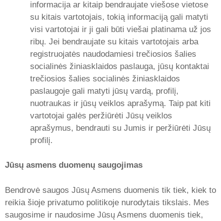
informacija ar kitaip bendraujate viešose vietose
su kitais vartotojais, tokią informaciją gali matyti
visi vartotojai ir ji gali būti viešai platinama už jos
ribų. Jei bendraujate su kitais vartotojais arba
registruojatės naudodamiesi trečiosios šalies
socialinės žiniasklaidos paslauga, jūsų kontaktai
trečiosios šalies socialinės žiniasklaidos
paslaugoje gali matyti jūsų vardą, profilį,
nuotraukas ir jūsų veiklos aprašymą. Taip pat kiti
vartotojai galės peržiūrėti Jūsų veiklos
aprašymus, bendrauti su Jumis ir peržiūrėti Jūsų
profilį.
Jūsų asmens duomenų saugojimas
Bendrovė saugos Jūsų Asmens duomenis tik tiek, kiek to
reikia šioje privatumo politikoje nurodytais tikslais. Mes
saugosime ir naudosime Jūsų Asmens duomenis tiek,