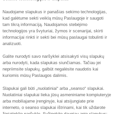
Naudojame slapukus ir panašias sekimo technologijas,
kad galėtume sekti veiklą mūsų Paslaugoje ir saugoti
tam tikrą informaciją. Naudojamos stebėjimo
technologijos yra švyturiai, žymos ir scenarijai, skirti
informacijai rinkti ir sekti bei mūsų paslaugai tobulinti ir
analizuoti.
Galite nurodyti savo naršyklei atsisakyti visų slapukų
arba nurodyti, kada slapukas siunčiamas. Tačiau jei
nepriimsite slapukų, galbūt negalėsite naudotis kai
kuriomis mūsų Paslaugos dalimis.
Slapukai gali būti „nuolatiniai“ arba „seanso“ slapukai.
Nuolatiniai slapukai lieka jūsų asmeniniame kompiuteryje
arba mobiliajame įrenginyje, kai atsijungiate prie
interneto, o seanso slapukai ištrinami, kai tik uždarote
žiniatinklio naršyklę. Sužinokite daugiau apie slapukus: