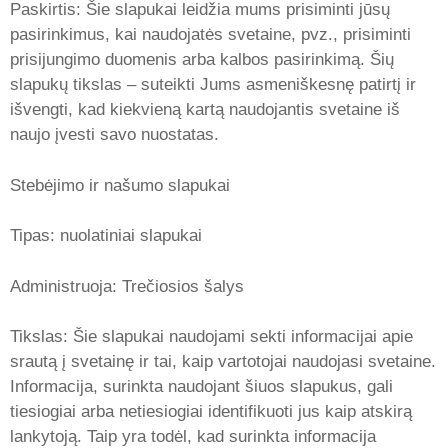
Paskirtis: Šie slapukai leidžia mums prisiminti jūsų
pasirinkimus, kai naudojatės svetaine, pvz., prisiminti
prisijungimo duomenis arba kalbos pasirinkimą. Šių
slapukų tikslas – suteikti Jums asmeniškesnę patirtį ir
išvengti, kad kiekvieną kartą naudojantis svetaine iš
naujo įvesti savo nuostatas.
Stebėjimo ir našumo slapukai
Tipas: nuolatiniai slapukai
Administruoja: Trečiosios šalys
Tikslas: Šie slapukai naudojami sekti informacijai apie
srautą į svetainę ir tai, kaip vartotojai naudojasi svetaine.
Informacija, surinkta naudojant šiuos slapukus, gali
tiesiogiai arba netiesiogiai identifikuoti jus kaip atskirą
lankytoją. Taip yra todėl, kad surinkta informacija