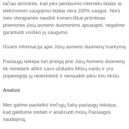
tačiau atminkite, kad joks perdavimo internetu būdas ar
elektroninio saugojimo būdas nėra 100% saugus. Nors
mes stengiamės naudoti komerciškai priimtinas
priemones jūsų asmens duomenims apsaugoti, negalime
garantuoti visiško jų saugumo.
Išsami informacija apie Jūsų asmens duomenų tvarkymą
Paslaugų teikėjai turi prieigą prie Jūsų Asmens duomenų
tik norėdami atlikti savo užduotis Mūsų vardu ir yra
įsipareigoję jų neatskleisti ir nenaudoti jokiu kitu tikslu.
Analizė
Mes galime pasitelkti trečiųjų šalių paslaugų teikėjus,
kad galėtume stebėti ir analizuoti mūsų Paslaugos
naudojimą.