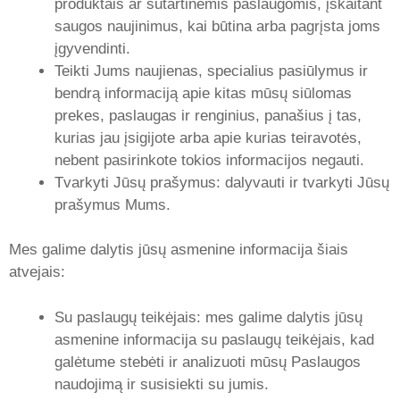
produktais ar sutartinėmis paslaugomis, įskaitant
saugos naujinimus, kai būtina arba pagrįsta joms
įgyvendinti.
Teikti Jums naujienas, specialius pasiūlymus ir
bendrą informaciją apie kitas mūsų siūlomas
prekes, paslaugas ir renginius, panašius į tas,
kurias jau įsigijote arba apie kurias teiravotės,
nebent pasirinkote tokios informacijos negauti.
Tvarkyti Jūsų prašymus: dalyvauti ir tvarkyti Jūsų
prašymus Mums.
Mes galime dalytis jūsų asmenine informacija šiais
atvejais:
Su paslaugų teikėjais: mes galime dalytis jūsų
asmenine informacija su paslaugų teikėjais, kad
galėtume stebėti ir analizuoti mūsų Paslaugos
naudojimą ir susisiekti su jumis.