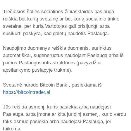
Trečiosios šalies socialinės žiniasklaidos paslauga
reiškia bet kurią svetainę ar bet kurią socialinio tinklo
svetainę, per kurią Vartotojas gali prisijungti arba
susikurti paskyrą, kad galėtų naudotis Paslauga.
Naudojimo duomenys reiškia duomenis, surinktus
automatiškai, sugeneruotus naudojant Paslaugą arba iš
pačios Paslaugos infrastruktūros (pavyzdžiui,
apsilankymo puslapyje trukmė).
Svetainė nurodo Bitcoin Bank , pasiekiama iš
https://bitcointrader.ai
Jūs reiškia asmenį, kuris pasiekia arba naudojasi
Paslauga, arba įmonę ar kitą juridinį asmenį, kurio vardu
toks asmuo pasiekia arba naudojasi Paslauga, jei
taikoma.