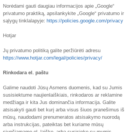
Norėdami gauti daugiau informacijos apie „Google“
privatumo praktiką, apsilankykite „Google“ privatumo ir
sąlygų tinklalapyje:
https://policies.google.com/privacy
Hotjar
Jų privatumo politiką galite peržiūrėti adresu
https://www.hotjar.com/legal/policies/privacy/
Rinkodara el. paštu
Galime naudoti Jūsų Asmens duomenis, kad su Jumis
susisiektume naujienlaiškiais, rinkodaros ar reklamine
medžiaga ir kita Jus dominančia informacija. Galite
atsisakyti gauti bet kurį arba visus šiuos pranešimus iš
mūsų, naudodami prenumeratos atsisakymo nuorodą
arba instrukcijas, pateiktas bet kuriame mūsų
siunčiamame el. laiške, arba susisiekę su mumis.