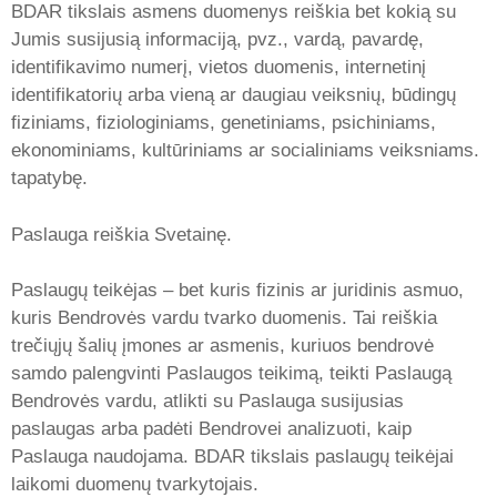
BDAR tikslais asmens duomenys reiškia bet kokią su
Jumis susijusią informaciją, pvz., vardą, pavardę,
identifikavimo numerį, vietos duomenis, internetinį
identifikatorių arba vieną ar daugiau veiksnių, būdingų
fiziniams, fiziologiniams, genetiniams, psichiniams,
ekonominiams, kultūriniams ar socialiniams veiksniams.
tapatybę.
Paslauga reiškia Svetainę.
Paslaugų teikėjas – bet kuris fizinis ar juridinis asmuo,
kuris Bendrovės vardu tvarko duomenis. Tai reiškia
trečiųjų šalių įmones ar asmenis, kuriuos bendrovė
samdo palengvinti Paslaugos teikimą, teikti Paslaugą
Bendrovės vardu, atlikti su Paslauga susijusias
paslaugas arba padėti Bendrovei analizuoti, kaip
Paslauga naudojama. BDAR tikslais paslaugų teikėjai
laikomi duomenų tvarkytojais.