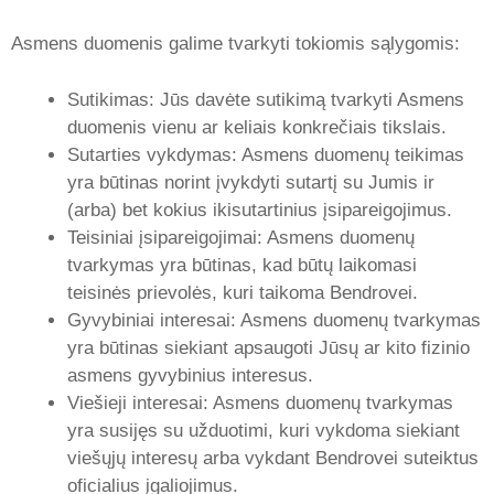
Asmens duomenis galime tvarkyti tokiomis sąlygomis:
Sutikimas: Jūs davėte sutikimą tvarkyti Asmens
duomenis vienu ar keliais konkrečiais tikslais.
Sutarties vykdymas: Asmens duomenų teikimas
yra būtinas norint įvykdyti sutartį su Jumis ir
(arba) bet kokius ikisutartinius įsipareigojimus.
Teisiniai įsipareigojimai: Asmens duomenų
tvarkymas yra būtinas, kad būtų laikomasi
teisinės prievolės, kuri taikoma Bendrovei.
Gyvybiniai interesai: Asmens duomenų tvarkymas
yra būtinas siekiant apsaugoti Jūsų ar kito fizinio
asmens gyvybinius interesus.
Viešieji interesai: Asmens duomenų tvarkymas
yra susijęs su užduotimi, kuri vykdoma siekiant
viešųjų interesų arba vykdant Bendrovei suteiktus
oficialius įgaliojimus.