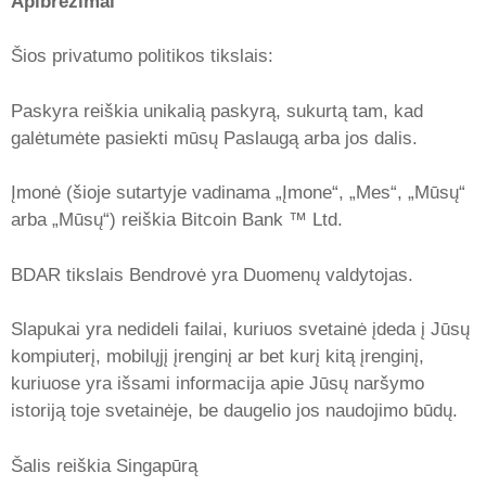
Apibrėžimai
Šios privatumo politikos tikslais:
Paskyra reiškia unikalią paskyrą, sukurtą tam, kad
galėtumėte pasiekti mūsų Paslaugą arba jos dalis.
Įmonė (šioje sutartyje vadinama „Įmone“, „Mes“, „Mūsų“
arba „Mūsų“) reiškia Bitcoin Bank ™ Ltd.
BDAR tikslais Bendrovė yra Duomenų valdytojas.
Slapukai yra nedideli failai, kuriuos svetainė įdeda į Jūsų
kompiuterį, mobilųjį įrenginį ar bet kurį kitą įrenginį,
kuriuose yra išsami informacija apie Jūsų naršymo
istoriją toje svetainėje, be daugelio jos naudojimo būdų.
Šalis reiškia Singapūrą