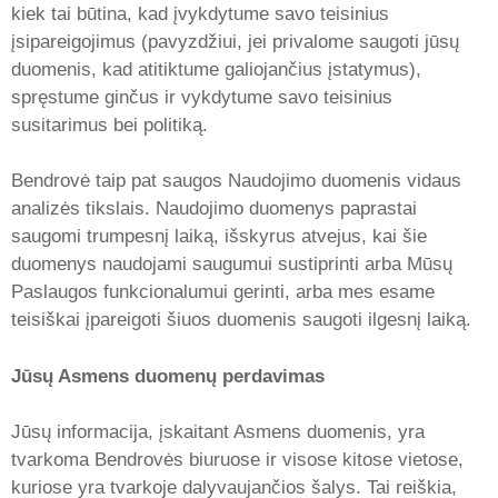
kiek tai būtina, kad įvykdytume savo teisinius
įsipareigojimus (pavyzdžiui, jei privalome saugoti jūsų
duomenis, kad atitiktume galiojančius įstatymus),
spręstume ginčus ir vykdytume savo teisinius
susitarimus bei politiką.
Bendrovė taip pat saugos Naudojimo duomenis vidaus
analizės tikslais. Naudojimo duomenys paprastai
saugomi trumpesnį laiką, išskyrus atvejus, kai šie
duomenys naudojami saugumui sustiprinti arba Mūsų
Paslaugos funkcionalumui gerinti, arba mes esame
teisiškai įpareigoti šiuos duomenis saugoti ilgesnį laiką.
Jūsų Asmens duomenų perdavimas
Jūsų informacija, įskaitant Asmens duomenis, yra
tvarkoma Bendrovės biuruose ir visose kitose vietose,
kuriose yra tvarkoje dalyvaujančios šalys. Tai reiškia,