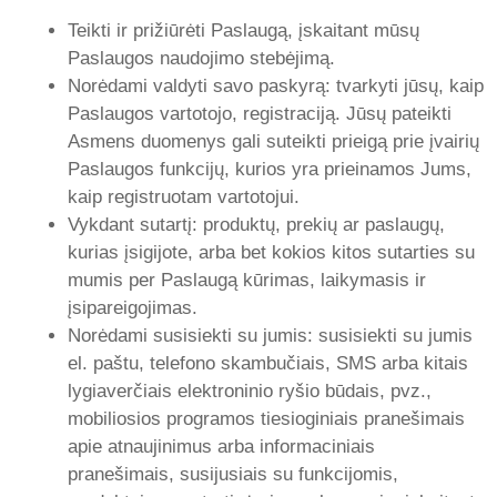
Teikti ir prižiūrėti Paslaugą, įskaitant mūsų
Paslaugos naudojimo stebėjimą.
Norėdami valdyti savo paskyrą: tvarkyti jūsų, kaip
Paslaugos vartotojo, registraciją. Jūsų pateikti
Asmens duomenys gali suteikti prieigą prie įvairių
Paslaugos funkcijų, kurios yra prieinamos Jums,
kaip registruotam vartotojui.
Vykdant sutartį: produktų, prekių ar paslaugų,
kurias įsigijote, arba bet kokios kitos sutarties su
mumis per Paslaugą kūrimas, laikymasis ir
įsipareigojimas.
Norėdami susisiekti su jumis: susisiekti su jumis
el. paštu, telefono skambučiais, SMS arba kitais
lygiaverčiais elektroninio ryšio būdais, pvz.,
mobiliosios programos tiesioginiais pranešimais
apie atnaujinimus arba informaciniais
pranešimais, susijusiais su funkcijomis,