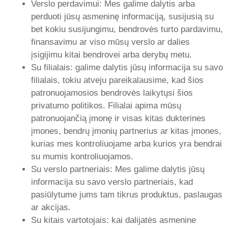
Verslo perdavimui: Mes galime dalytis arba
perduoti jūsų asmeninę informaciją, susijusią su
bet kokiu susijungimu, bendrovės turto pardavimu,
finansavimu ar viso mūsų verslo ar dalies
įsigijimu kitai bendrovei arba derybų metu.
Su filialais: galime dalytis jūsų informacija su savo
filialais, tokiu atveju pareikalausime, kad šios
patronuojamosios bendrovės laikytųsi šios
privatumo politikos. Filialai apima mūsų
patronuojančią įmonę ir visas kitas dukterines
įmones, bendrų įmonių partnerius ar kitas įmones,
kurias mes kontroliuojame arba kurios yra bendrai
su mumis kontroliuojamos.
Su verslo partneriais: Mes galime dalytis jūsų
informacija su savo verslo partneriais, kad
pasiūlytume jums tam tikrus produktus, paslaugas
ar akcijas.
Su kitais vartotojais: kai dalijatės asmenine