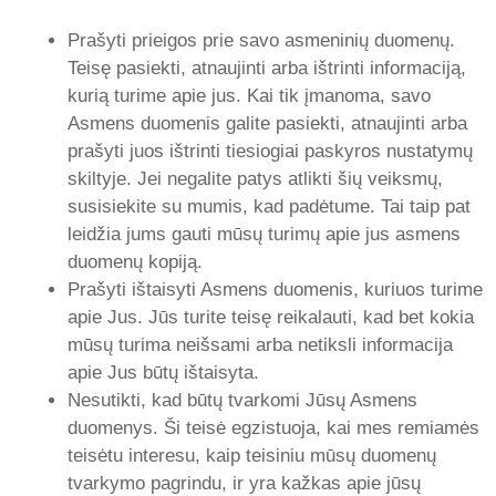
Prašyti prieigos prie savo asmeninių duomenų.
Teisę pasiekti, atnaujinti arba ištrinti informaciją,
kurią turime apie jus. Kai tik įmanoma, savo
Asmens duomenis galite pasiekti, atnaujinti arba
prašyti juos ištrinti tiesiogiai paskyros nustatymų
skiltyje. Jei negalite patys atlikti šių veiksmų,
susisiekite su mumis, kad padėtume. Tai taip pat
leidžia jums gauti mūsų turimų apie jus asmens
duomenų kopiją.
Prašyti ištaisyti Asmens duomenis, kuriuos turime
apie Jus. Jūs turite teisę reikalauti, kad bet kokia
mūsų turima neišsami arba netiksli informacija
apie Jus būtų ištaisyta.
Nesutikti, kad būtų tvarkomi Jūsų Asmens
duomenys. Ši teisė egzistuoja, kai mes remiamės
teisėtu interesu, kaip teisiniu mūsų duomenų
tvarkymo pagrindu, ir yra kažkas apie jūsų