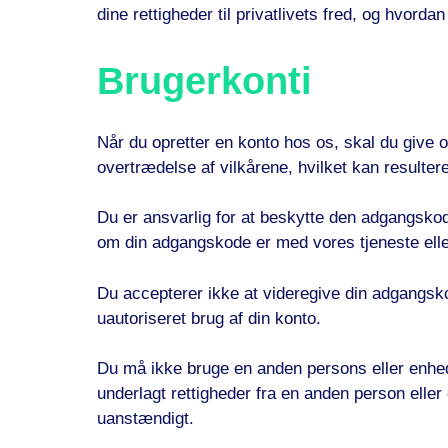
dine rettigheder til privatlivets fred, og hvord
Brugerkonti
Når du opretter en konto hos os, skal du give os
overtrædelse af vilkårene, hvilket kan resultere
Du er ansvarlig for at beskytte den adgangskode,
om din adgangskode er med vores tjeneste eller
Du accepterer ikke at videregive din adgangsko
uautoriseret brug af din konto.
Du må ikke bruge en anden persons eller enheds
underlagt rettigheder fra en anden person eller
uanstændigt.