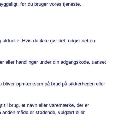
hyggeligt, før du bruger vores tjeneste.
g aktuelle. Hvis du ikke gør det, udgør det en
teter eller handlinger under din adgangskode, uanset
 du bliver opmærksom på brud på sikkerheden eller
 til brug, et navn eller varemærke, der er
på anden måde er stødende, vulgært eller