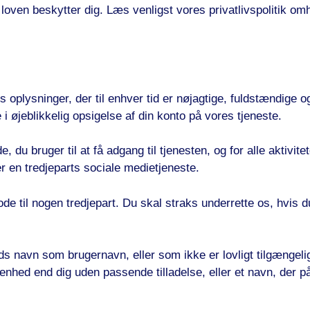
an loven beskytter dig. Læs venligst vores privatlivspolitik om
 oplysninger, der til enhver tid er nøjagtige, fuldstændige o
 i øjeblikkelig opsigelse af din konto på vores tjeneste.
 du bruger til at få adgang til tjenesten, og for alle aktivi
 en tredjeparts sociale medietjeneste.
de til nogen tredjepart. Du skal straks underrette os, hvis
 navn som brugernavn, eller som ikke er lovligt tilgængeligt
 enhed end dig uden passende tilladelse, eller et navn, der 