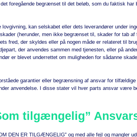
t det foregående begrænset til det beløb, som du faktisk har 
nde lovgivning, kan selskabet eller dets leverandører under 
geskader (herunder, men ikke begrænset til, skader for tab af 
vets fred, der skyldes eller på nogen måde er relateret til br
 tredjepart, der anvendes sammen med tjenesten, eller på an
randør er blevet underrettet om muligheden for sådanne skade
orståede garantier eller begrænsning af ansvar for tilfældige 
er anvendelse. I disse stater vil hver parts ansvar være beg
om tilgængelig” Ansvars
M DEN ER TILGÆNGELIG” og med alle fejl og mangler uden gar