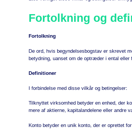
Fortolkning og defi
Fortolkning
De ord, hvis begyndelsesbogstav er skrevet med
betydning, uanset om de optræder i ental eller f
Definitioner
I forbindelse med disse vilkår og betingelser:
Tilknyttet virksomhed betyder en enhed, der kont
mere af aktierne, kapitalandelene eller andre 
Konto betyder en unik konto, der er oprettet for 