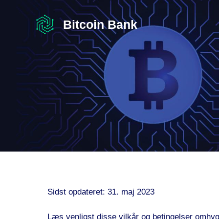
Hop
til
Bitcoin Bank
indhold
Sidst opdateret: 31. maj 2023
Læs venligst disse vilkår og betingelser omhygg