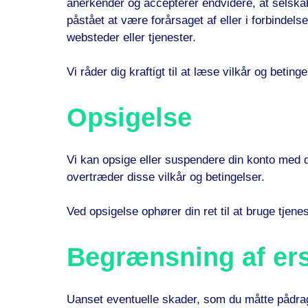
anerkender og accepterer endvidere, at selskabet
påstået at være forårsaget af eller i forbindelse
websteder eller tjenester.
Vi råder dig kraftigt til at læse vilkår og betin
Opsigelse
Vi kan opsige eller suspendere din konto med 
overtræder disse vilkår og betingelser.
Ved opsigelse ophører din ret til at bruge tjen
Begrænsning af er
Uanset eventuelle skader, som du måtte pådrag