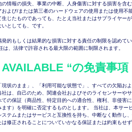
他の情報の損失、事業の中断、人身傷害に対する損害を含む
アおよび/または第三者のハードウェアの使用または使用不
て生じたものであっても、たとえ当社またはサプライヤーが
ないとしても、です。
偶発的もしくは結果的な損害に対する責任の制限を認めてい
責任は、法律で許容される最大限の範囲に制限されます。
S AVAILABLE “の免責事項
「現状のまま」、「利用可能な状態で」、すべての欠陥およ
当社は、自己のため、関連会社およびそのライセンサーやサ
べての保証（商品性、特定目的への適合性、権利、非侵害に
みます）を明確に否定するものとします。 当社は、本サー
システムまたはサービスと互換性を持ち、中断なく動作し、
たは修正されることについていかなる保証または約束もせず