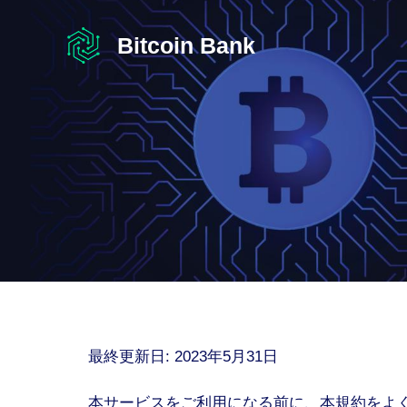
コ
ン
Bitcoin Bank
テ
ン
ツ
へ
ス
キ
ッ
プ
最終更新日: 2023年5月31日
本サービスをご利用になる前に、本規約をよ