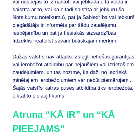
vai nespējas to izmantot, vai jebkādā citā veidā ir
saistīta ar to, vai kā citādi saistīta ar jebkuru šo
Noteikumu noteikumu), pat ja Sabiedrība vai jebkurš
piegādātājs ir informēts par šādu zaudējumu
iespējamību un pat ja tiesiskās aizsardzības
līdzeklis neatbilst savam būtiskajam mērķim.
Dažās valstīs nav atļauts izslēgt netiešās garantijas
vai ierobežot atbildību par nejaušiem vai izrietošiem
zaudējumiem, un tas nozīmē, ka daži no iepriekš
minētajiem ierobežojumiem var nebūt piemērojami.
Šajās valstīs katras puses atbildība tiks ierobežota,
ciktāl to pieļauj likums.
Atruna “KĀ IR” un “KĀ
PIEEJAMS”