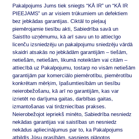
Pakalpojums Jums tiek sniegts “KĀ IR” un “KĀ IR
PIEEJAMS” un ar visiem trūkumiem un defektiem
bez jebkādas garantijas. Ciktāl to pieļauj
piemērojamie tiesību akti, Sabiedrība savā un
Saistīto uzņēmumu, kā arī savu un to attiecīgo
licenču izsniedzēju un pakalpojumu sniedzēju vārdā
skaidri atsakās no jebkādām garantijām – tiešām,
netiešām, netiešām, likumā noteiktām vai citām –
attiecībā uz Pakalpojumu, tostarp no visām netiešām
garantijām par komerciālo piemērotību, piemērotību
konkrētam mērķim, īpašumtiesībām un tiesību
neierobežošanu, kā arī no garantijām, kas var
izrietēt no darījuma gaitas, darbības gaitas,
izmantošanas vai tirdzniecības prakses.
Neierobežojot iepriekš minēto, Sabiedrība nesniedz
nekādas garantijas vai saistības un nesniedz
nekādus apliecinājumus par to, ka Pakalpojums
atbildīs Jūsu prasībām, sasniegs plānotos