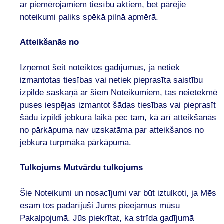
ar piemērojamiem tiesību aktiem, bet pārējie
noteikumi paliks spēkā pilnā apmērā.
Atteikšanās no
Izņemot šeit noteiktos gadījumus, ja netiek
izmantotas tiesības vai netiek pieprasīta saistību
izpilde saskaņā ar šiem Noteikumiem, tas neietekmē
puses iespējas izmantot šādas tiesības vai pieprasīt
šādu izpildi jebkurā laikā pēc tam, kā arī atteikšanās
no pārkāpuma nav uzskatāma par atteikšanos no
jebkura turpmāka pārkāpuma.
Tulkojums Mutvārdu tulkojums
Šie Noteikumi un nosacījumi var būt iztulkoti, ja Mēs
esam tos padarījuši Jums pieejamus mūsu
Pakalpojumā. Jūs piekrītat, ka strīda gadījumā