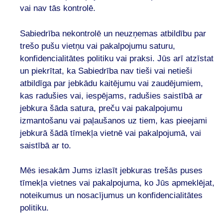
vai nav tās kontrolē.
Sabiedrība nekontrolē un neuzņemas atbildību par
trešo pušu vietņu vai pakalpojumu saturu,
konfidencialitātes politiku vai praksi. Jūs arī atzīstat
un piekrītat, ka Sabiedrība nav tieši vai netieši
atbildīga par jebkādu kaitējumu vai zaudējumiem,
kas radušies vai, iespējams, radušies saistībā ar
jebkura šāda satura, preču vai pakalpojumu
izmantošanu vai paļaušanos uz tiem, kas pieejami
jebkurā šādā tīmekļa vietnē vai pakalpojumā, vai
saistībā ar to.
Mēs iesakām Jums izlasīt jebkuras trešās puses
tīmekļa vietnes vai pakalpojuma, ko Jūs apmeklējat,
noteikumus un nosacījumus un konfidencialitātes
politiku.