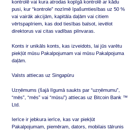
kontrolē vai kura atrodas kopīgā kontrolē ar kādu
pusi, kur “kontrole” nozīmē īpašumtiesības uz 50 %
vai vairāk akcijām, kapitāla daļām vai citiem
vērtspapīriem, kas dod tiesības balsot, ievēlot
direktorus vai citas vadības pilnvaras.
Konts ir unikāls konts, kas izveidots, lai jūs varētu
piekļūt mūsu Pakalpojumam vai mūsu Pakalpojuma
daļām.
Valsts attiecas uz Singapūru
Uzņēmums (šajā līgumā saukts par “uzņēmumu”,
“mēs”, “mēs” vai “mūsu”) attiecas uz Bitcoin Bank ™
Ltd.
Ierīce ir jebkura ierīce, kas var piekļūt
Pakalpojumam, piemēram, dators, mobilais tālrunis