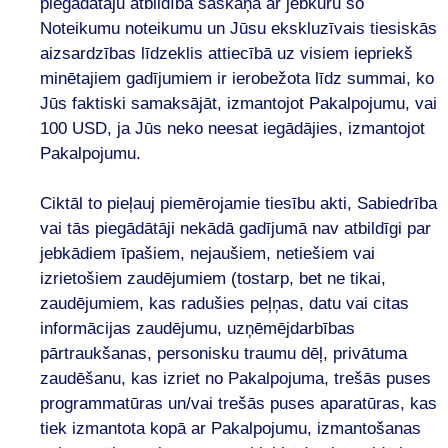
piegādātāju atbildība saskaņā ar jebkuru šo
Noteikumu noteikumu un Jūsu ekskluzīvais tiesiskās
aizsardzības līdzeklis attiecībā uz visiem iepriekš
minētajiem gadījumiem ir ierobežota līdz summai, ko
Jūs faktiski samaksājāt, izmantojot Pakalpojumu, vai
100 USD, ja Jūs neko neesat iegādājies, izmantojot
Pakalpojumu.
Ciktāl to pieļauj piemērojamie tiesību akti, Sabiedrība
vai tās piegādātāji nekādā gadījumā nav atbildīgi par
jebkādiem īpašiem, nejaušiem, netiešiem vai
izrietošiem zaudējumiem (tostarp, bet ne tikai,
zaudējumiem, kas radušies peļņas, datu vai citas
informācijas zaudējumu, uzņēmējdarbības
pārtraukšanas, personisku traumu dēļ, privātuma
zaudēšanu, kas izriet no Pakalpojuma, trešās puses
programmatūras un/vai trešās puses aparatūras, kas
tiek izmantota kopā ar Pakalpojumu, izmantošanas