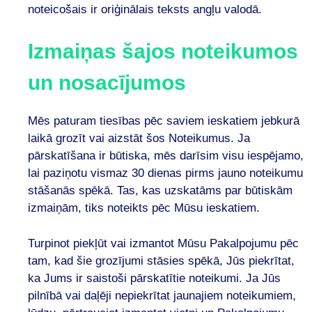
noteicošais ir oriģinālais teksts angļu valodā.
Izmaiņas šajos noteikumos
un nosacījumos
Mēs paturam tiesības pēc saviem ieskatiem jebkurā
laikā grozīt vai aizstāt šos Noteikumus. Ja
pārskatīšana ir būtiska, mēs darīsim visu iespējamo,
lai paziņotu vismaz 30 dienas pirms jauno noteikumu
stāšanās spēkā. Tas, kas uzskatāms par būtiskām
izmaiņām, tiks noteikts pēc Mūsu ieskatiem.
Turpinot piekļūt vai izmantot Mūsu Pakalpojumu pēc
tam, kad šie grozījumi stāsies spēkā, Jūs piekrītat,
ka Jums ir saistoši pārskatītie noteikumi. Ja Jūs
pilnībā vai daļēji nepiekrītat jaunajiem noteikumiem,