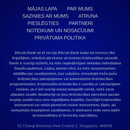
MĀJAS LAPA
PAR MUMS
SAZINIES AR MUMS
ATRUNA
PIESLĒGTIES
PARTNERI
NOTEIKUMI UN NOSACĪJUMI
PRIVĀTUMA POLITIKA
Bitcoin Bank un tā versija Bitcoin Bank kalpo kā resursu rīks
tirgotājiem, sniedzot pārskatus un ieskatu kriptovalūtas pasaulē.
Tomēr ir svarīgi atzīmēt, ka mēs nepiedāvājam nekādus individuālus
finanšu padomus. Lūdzu, ņemiet vērā, ka mēs neuzņemamies
atbildību par zaudējumiem, kas radušies, izmantojot trešo pušu
tirdzniecības pakalpojumus vai automatizētu tirdzniecības
programmatūru. Kriptovalūtu tirdzniecība ir saistīta ar raksturīgiem
riskiem, un ir ļoti svarīgi nekad neieguldīt vairāk, nekā varat
atļauties zaudēt. Neatkarīgi no jūsu tirdzniecības pieredzes pastāv
iespēja zaudēt visu savu ieguldījumu kapitālu. Sarežģīti kriptovalūtu
instrumenti var nebūt piemēroti visiem investoriem, tāpēc, lai
samazinātu iespējamos zaudējumus, ir ieteicams veikt savu izpēti
un konsultēties ar licencētu speciālistu.
51 Changi Business Park Central 2, Singapūra, 486066