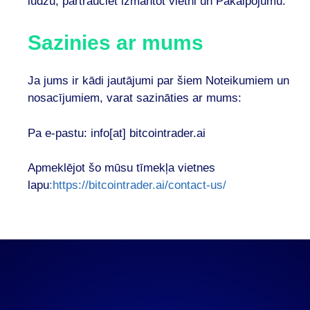
lūdzu, pārtrauciet izmantot vietni un Pakalpojumu.
Sazinies ar mums
Ja jums ir kādi jautājumi par šiem Noteikumiem un
nosacījumiem, varat sazināties ar mums:
Pa e-pastu: info[at] bitcointrader.ai
Apmeklējot šo mūsu tīmekļa vietnes
lapu
:https://bitcointrader.ai/contact-us/