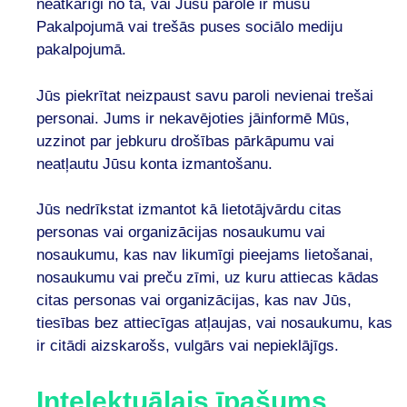
neatkarīgi no tā, vai Jūsu parole ir mūsu
Pakalpojumā vai trešās puses sociālo mediju
pakalpojumā.
Jūs piekrītat neizpaust savu paroli nevienai trešai
personai. Jums ir nekavējoties jāinformē Mūs,
uzzinot par jebkuru drošības pārkāpumu vai
neatļautu Jūsu konta izmantošanu.
Jūs nedrīkstat izmantot kā lietotājvārdu citas
personas vai organizācijas nosaukumu vai
nosaukumu, kas nav likumīgi pieejams lietošanai,
nosaukumu vai preču zīmi, uz kuru attiecas kādas
citas personas vai organizācijas, kas nav Jūs,
tiesības bez attiecīgas atļaujas, vai nosaukumu, kas
ir citādi aizskarošs, vulgārs vai nepieklājīgs.
Intelektuālais īpašums