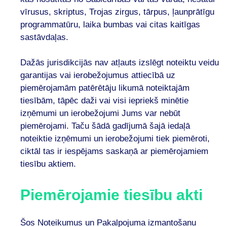
vīrusus, skriptus, Trojas zirgus, tārpus, ļaunprātīgu
programmatūru, laika bumbas vai citas kaitīgas
sastāvdaļas.
Dažās jurisdikcijās nav atļauts izslēgt noteiktu veidu
garantijas vai ierobežojumus attiecībā uz
piemērojamām patērētāju likumā noteiktajām
tiesībām, tāpēc daži vai visi iepriekš minētie
izņēmumi un ierobežojumi Jums var nebūt
piemērojami. Taču šādā gadījumā šajā iedaļā
noteiktie izņēmumi un ierobežojumi tiek piemēroti,
ciktāl tas ir iespējams saskaņā ar piemērojamiem
tiesību aktiem.
Piemērojamie tiesību akti
Šos Noteikumus un Pakalpojuma izmantošanu