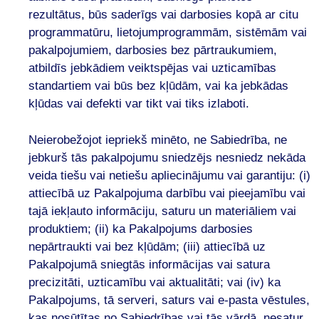
rezultātus, būs saderīgs vai darbosies kopā ar citu
programmatūru, lietojumprogrammām, sistēmām vai
pakalpojumiem, darbosies bez pārtraukumiem,
atbildīs jebkādiem veiktspējas vai uzticamības
standartiem vai būs bez kļūdām, vai ka jebkādas
kļūdas vai defekti var tikt vai tiks izlaboti.
Neierobežojot iepriekš minēto, ne Sabiedrība, ne
jebkurš tās pakalpojumu sniedzējs nesniedz nekāda
veida tiešu vai netiešu apliecinājumu vai garantiju: (i)
attiecībā uz Pakalpojuma darbību vai pieejamību vai
tajā iekļauto informāciju, saturu un materiāliem vai
produktiem; (ii) ka Pakalpojums darbosies
nepārtraukti vai bez kļūdām; (iii) attiecībā uz
Pakalpojumā sniegtās informācijas vai satura
precizitāti, uzticamību vai aktualitāti; vai (iv) ka
Pakalpojums, tā serveri, saturs vai e-pasta vēstules,
kas nosūtītas no Sabiedrības vai tās vārdā, nesatur