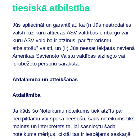
tiesiskā atbilstība
Jūs apliecināt un garantējat, ka (i) Jūs neatrodaties
valstī, uz kuru attiecas ASV valdības embargo vai
kuru ASV valdība ir atzinusi par “terorismu
atbalstošu” valsti, un (ii) Jūs neesat iekļauts nevienā
Amerikas Savienoto Valstu valdības aizliegto vai
ierobežoto personu sarakstā.
Atdalāmība un atteikšanās
Atdalāmība
Ja kāds šo Noteikumu noteikums tiek atzīts par
neizpildāmu vai spēkā neesošu, šāds noteikums tiks
mainīts un interpretēts tā, lai sasniegtu šāda
noteikuma mērķus, ciktāl tas ir iespējams saskaņā