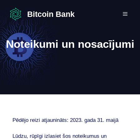
Skip
to
Bitcoin Bank
MEN
content
Noteikumi un nosacījumi
Pēdējo reizi atjaunināts: 2023. gada 31. maijā
Lūdzu, rūpīgi izlasiet šos noteikumus un