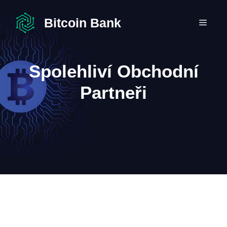
Přeskočit
na
Bitcoin Bank
MEN
obsah
Spolehliví Obchodní
Partneři