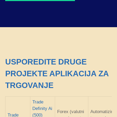
USPOREDITE DRUGE
PROJEKTE APLIKACIJA ZA
TRGOVANJE
Trade
Definity Ai
Forex (valutni
Automatizira
Trade
(500)