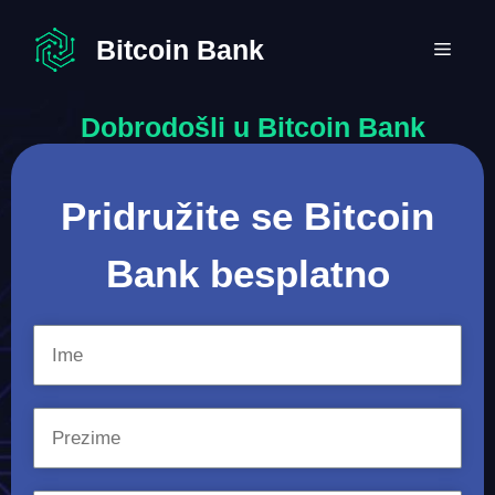
Preskoči
na
Bitcoin Bank
IZBO
sadržaj
Dobrodošli u Bitcoin Bank
Pridružite se Bitcoin
Bank besplatno