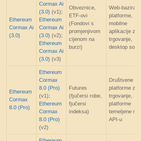
Cormax Ai
Obveznice,
Web-baziran
(3.0)
(v1);
ETF-ovi
platforme,
Ethereum
Ethereum
(Fondovi s
mobilne
Cormax Ai
Cormax Ai
promjenjivom
aplikacije za
(3.0)
(3.0)
(v2);
cijenom na
trgovanje,
Ethereum
burzi)
desktop softv
Cormax Ai
(3.0)
(v3)
Ethereum
Cormax
Društvene
8.0 (Pro)
Futures
platforme za
Ethereum
(v1);
(fjučersi robe,
trgovanje,
Cormax
Ethereum
fjučersi
platforme
8.0 (Pro)
Cormax
indeksa)
temeljene na
8.0 (Pro)
API-u
(v2)
Ethereum