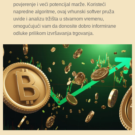
povjerenje i veći potencijal marže. Koristeći
napredne algoritme, ovaj vrhunski softver pruža
uvide i analizu tržišta u stvarnom vremenu,
omogućujući vam da donosite dobro informirane
odluke prilikom izvršavanja trgovanja.