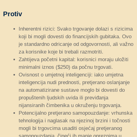
Protiv
Inherentni rizici: Svako trgovanje dolazi s rizicima
koji bi mogli dovesti do financijskih gubitaka. Ovo
je standardno odricanje od odgovornosti, ali važno
za korisnike koje bi trebali razmotriti.
Zahtijeva početni kapital: korisnici moraju uložiti
minimalni iznos ($250) da počnu trgovati.
Ovisnost o umjetnoj inteligenciji: iako umjetna
inteligencija nudi prednosti, pretjerano oslanjanje
na automatizirane sustave moglo bi dovesti do
propuštenih ljudskih uvida ili previđanja
nijansiranih čimbenika u okruženju trgovanja.
Potencijalno pretjerano samopouzdanje: vrhunska
tehnologija i naglasak na njezinoj brzini i točnosti
mogli bi trgovcima usaditi osjećaj pretjeranog
samopouzdanja, čineći ih manje opreznima u