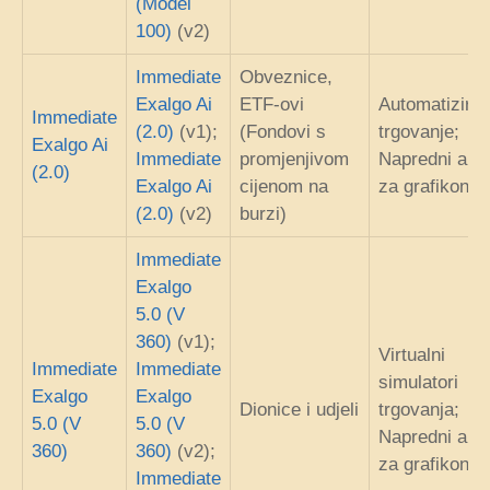
(Model
100)
(v2)
Immediate
Obveznice,
Exalgo Ai
ETF-ovi
Automatizira
Immediate
(2.0)
(v1);
(Fondovi s
trgovanje;
Exalgo Ai
Immediate
promjenjivom
Napredni alat
(2.0)
Exalgo Ai
cijenom na
za grafikone
(2.0)
(v2)
burzi)
Immediate
Exalgo
5.0 (V
360)
(v1);
Virtualni
Immediate
Immediate
simulatori
Exalgo
Exalgo
Dionice i udjeli
trgovanja;
5.0 (V
5.0 (V
Napredni alat
360)
360)
(v2);
za grafikone
Immediate