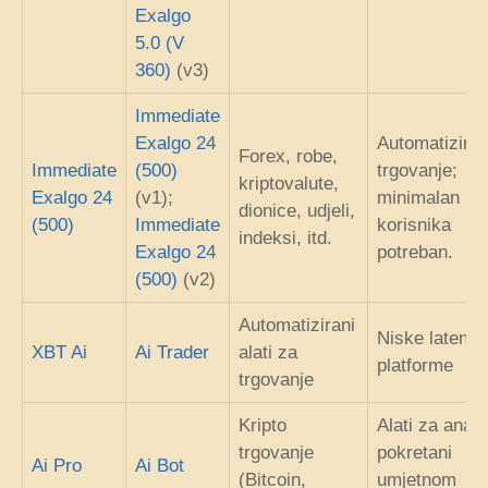
Exalgo
5.0 (V
360)
(v3)
Immediate
Exalgo 24
Automatizira
Forex, robe,
Immediate
(500)
trgovanje;
kriptovalute,
Exalgo 24
(v1);
minimalan un
dionice, udjeli,
(500)
Immediate
korisnika
indeksi, itd.
Exalgo 24
potreban.
(500)
(v2)
Automatizirani
Niske latenci
XBT Ai
Ai Trader
alati za
platforme
trgovanje
Kripto
Alati za anali
trgovanje
pokretani
Ai Pro
Ai Bot
(Bitcoin,
umjetnom