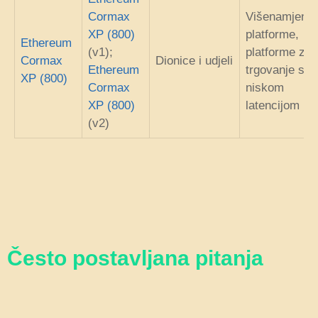
Cormax
Višenamjens
XP (800)
platforme,
Ethereum
(v1);
platforme za
Cormax
Dionice i udjeli
Ethereum
trgovanje s
XP (800)
Cormax
niskom
XP (800)
latencijom
(v2)
Često postavljana pitanja