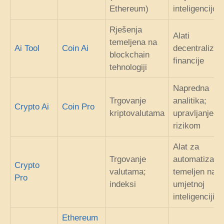
Ethereum)
inteligencijom
Rješenja
Alati
temeljena na
Ai Tool
Coin Ai
decentralizir
blockchain
financije
tehnologiji
Napredna
Trgovanje
analitika;
Crypto Ai
Coin Pro
kriptovalutama
upravljanje
rizikom
Alat za
Trgovanje
automatizacij
Crypto
valutama;
temeljen na
Pro
indeksi
umjetnoj
inteligenciji
Ethereum