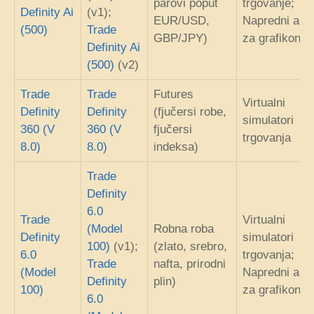
parovi poput
trgovanje;
Definity Ai
(v1);
EUR/USD,
Napredni alat
(500)
Trade
GBP/JPY)
za grafikone
Definity Ai
(500)
(v2)
Trade
Trade
Futures
Virtualni
Definity
Definity
(fjučersi robe,
simulatori
360 (V
360 (V
fjučersi
trgovanja
8.0)
8.0)
indeksa)
Trade
Definity
6.0
Trade
Virtualni
(Model
Robna roba
Definity
simulatori
100)
(v1);
(zlato, srebro,
6.0
trgovanja;
Trade
nafta, prirodni
(Model
Napredni alat
Definity
plin)
100)
za grafikone
6.0