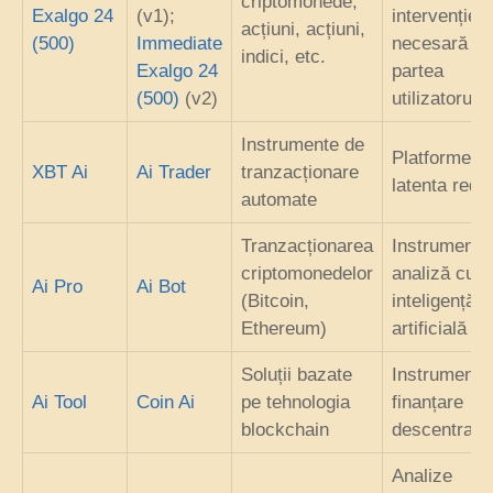
criptomonede,
Exalgo 24
(v1);
intervenție
acțiuni, acțiuni,
(500)
Immediate
necesară di
indici, etc.
Exalgo 24
partea
(500)
(v2)
utilizatorului
Instrumente de
Platforme c
XBT Ai
Ai Trader
tranzacționare
latenta redu
automate
Tranzacționarea
Instrumente
criptomonedelor
analiză cu
Ai Pro
Ai Bot
(Bitcoin,
inteligență
Ethereum)
artificială
Soluții bazate
Instrumente
Ai Tool
Coin Ai
pe tehnologia
finanțare
blockchain
descentraliz
Analize