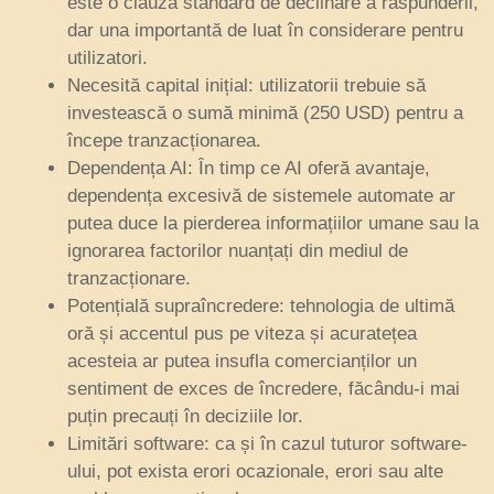
este o clauză standard de declinare a răspunderii,
dar una importantă de luat în considerare pentru
utilizatori.
Necesită capital inițial: utilizatorii trebuie să
investească o sumă minimă (250 USD) pentru a
începe tranzacționarea.
Dependența AI: În timp ce AI oferă avantaje,
dependența excesivă de sistemele automate ar
putea duce la pierderea informațiilor umane sau la
ignorarea factorilor nuanțați din mediul de
tranzacționare.
Potențială supraîncredere: tehnologia de ultimă
oră și accentul pus pe viteza și acuratețea
acesteia ar putea insufla comercianților un
sentiment de exces de încredere, făcându-i mai
puțin precauți în deciziile lor.
Limitări software: ca și în cazul tuturor software-
ului, pot exista erori ocazionale, erori sau alte