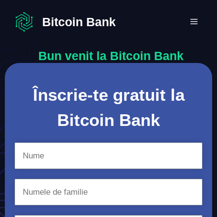
Sari
la
Bitcoin Bank
MENI
conținut
Bun venit la Bitcoin Bank
Înscrie-te gratuit la
Bitcoin Bank