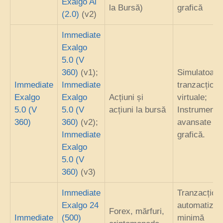
Exalgo Ai
la Bursă)
grafică
(2.0)
(v2)
Immediate
Exalgo
5.0 (V
360)
(v1);
Simulatoare
Immediate
Immediate
tranzacționa
Exalgo
Exalgo
Acțiuni și
virtuale;
5.0 (V
5.0 (V
acțiuni la bursă
Instrumente
360)
360)
(v2);
avansate de
Immediate
grafică.
Exalgo
5.0 (V
360)
(v3)
Immediate
Tranzacțion
Exalgo 24
automatizat
Forex, mărfuri,
Immediate
(500)
minimă