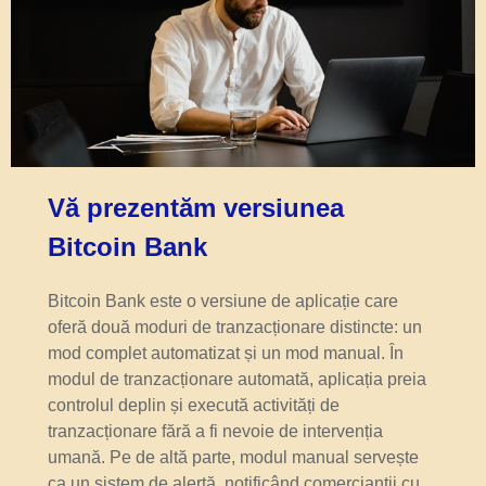
Vă prezentăm versiunea
Bitcoin Bank
Bitcoin Bank este o versiune de aplicație care
oferă două moduri de tranzacționare distincte: un
mod complet automatizat și un mod manual. În
modul de tranzacționare automată, aplicația preia
controlul deplin și execută activități de
tranzacționare fără a fi nevoie de intervenția
umană. Pe de altă parte, modul manual servește
ca un sistem de alertă, notificând comercianții cu