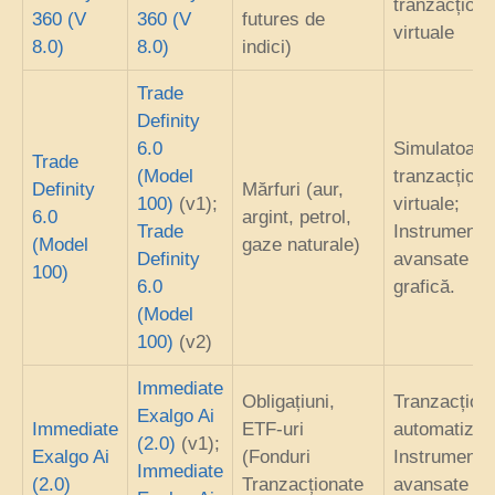
tranzacționa
360 (V
360 (V
futures de
virtuale
8.0)
8.0)
indici)
Trade
Definity
6.0
Simulatoare
Trade
(Model
tranzacționa
Definity
Mărfuri (aur,
100)
(v1);
virtuale;
6.0
argint, petrol,
Trade
Instrumente
(Model
gaze naturale)
Definity
avansate de
100)
6.0
grafică.
(Model
100)
(v2)
Immediate
Obligațiuni,
Tranzacțion
Exalgo Ai
Immediate
ETF-uri
automatizat
(2.0)
(v1);
Exalgo Ai
(Fonduri
Instrumente
Immediate
(2.0)
Tranzacționate
avansate de