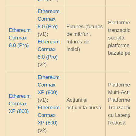
Ethereum
Cormax
Platforme d
8.0 (Pro)
Futures (futures
Ethereum
tranzacționa
(v1);
de mărfuri,
Cormax
socială,
Ethereum
futures de
8.0 (Pro)
platforme
Cormax
indici)
bazate pe A
8.0 (Pro)
(v2)
Ethereum
Cormax
Platforme
XP (800)
Multi-Active
Ethereum
(v1);
Acțiuni și
Platforme d
Cormax
Ethereum
acțiuni la bursă
Tranzacțion
XP (800)
Cormax
cu Latență
XP (800)
Redusă
(v2)