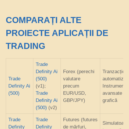
COMPARAȚI ALTE
PROIECTE APLICAȚII DE
TRADING
Trade
Definity Ai
Forex (perechi
Tranzacțion
Trade
(500)
valutare
automatizat
Definity Ai
(v1);
precum
Instrumente
(500)
Trade
EUR/USD,
avansate de
Definity Ai
GBP/JPY)
grafică
(500)
(v2)
Trade
Trade
Futures (futures
Simulatoare
Definity
Definity
de mărfuri,