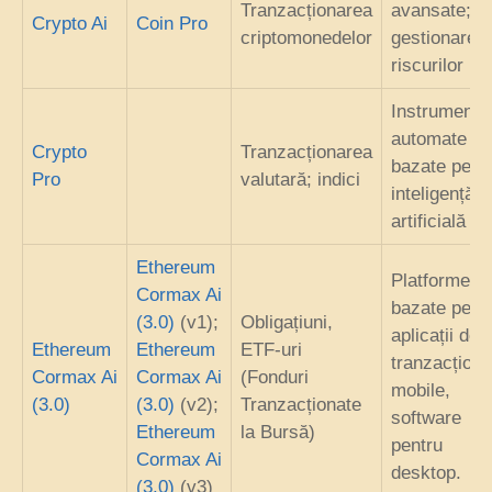
Tranzacționarea
avansate;
Crypto Ai
Coin Pro
criptomonedelor
gestionarea
riscurilor
Instrumente
automate
Crypto
Tranzacționarea
bazate pe
Pro
valutară; indici
inteligență
artificială
Ethereum
Platforme
Cormax Ai
bazate pe w
(3.0)
(v1);
Obligațiuni,
aplicații de
Ethereum
Ethereum
ETF-uri
tranzacționa
Cormax Ai
Cormax Ai
(Fonduri
mobile,
(3.0)
(3.0)
(v2);
Tranzacționate
software
Ethereum
la Bursă)
pentru
Cormax Ai
desktop.
(3.0)
(v3)