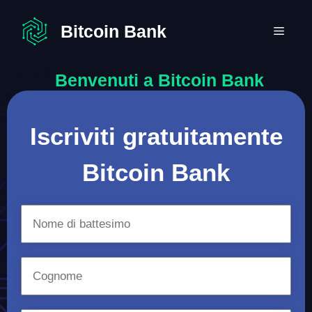
Vai
al
Bitcoin Bank
MEN
contenuto
Benvenuti a Bitcoin Bank
Iscriviti gratuitamente
Bitcoin Bank