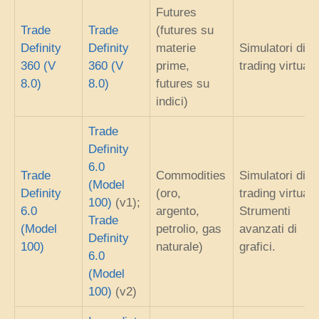
Futures
Trade
Trade
(futures su
Definity
Definity
materie
Simulatori di
360 (V
360 (V
prime,
trading virtuali
8.0)
8.0)
futures su
indici)
Trade
Definity
6.0
Trade
Commodities
Simulatori di
(Model
Definity
(oro,
trading virtuali;
100)
(v1);
6.0
argento,
Strumenti
Trade
(Model
petrolio, gas
avanzati di
Definity
100)
naturale)
grafici.
6.0
(Model
100)
(v2)