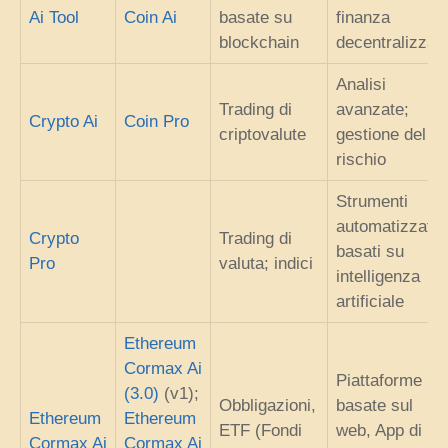
Ai Tool
Coin Ai
basate su
finanza
blockchain
decentralizzat
Analisi
Trading di
avanzate;
Crypto Ai
Coin Pro
criptovalute
gestione del
rischio
Strumenti
automatizzati
Crypto
Trading di
basati su
Pro
valuta; indici
intelligenza
artificiale
Ethereum
Cormax Ai
Piattaforme
(3.0)
(v1);
Obbligazioni,
basate sul
Ethereum
Ethereum
ETF (Fondi
web, App di
Cormax Ai
Cormax Ai