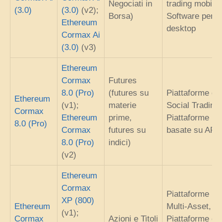
Negociati in
trading mobile,
(3.0)
(3.0)
(v2);
Borsa)
Software per
Ethereum
desktop
Cormax Ai
(3.0)
(v3)
Ethereum
Cormax
Futures
8.0 (Pro)
(futures su
Piattaforme di
Ethereum
(v1);
materie
Social Trading,
Cormax
Ethereum
prime,
Piattaforme
8.0 (Pro)
Cormax
futures su
basate su API
8.0 (Pro)
indici)
(v2)
Ethereum
Cormax
Piattaforme
XP (800)
Ethereum
Multi-Asset,
(v1);
Cormax
Azioni e Titoli
Piattaforme di