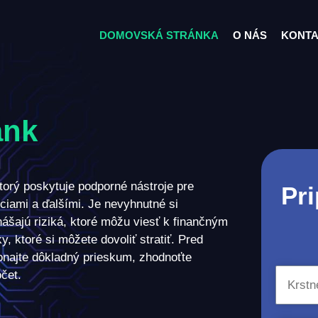
DOMOVSKÁ STRÁNKA
O NÁS
KONTA
ank
ktorý poskytuje podporné nástroje pre
Pri
iami a ďalšími. Je nevyhnutné si
nášajú riziká, ktoré môžu viesť k finančným
y, ktoré si môžete dovoliť stratiť. Pred
onajte dôkladný prieskum, zhodnoťte
očet.