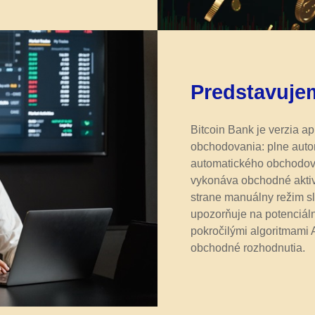
Predstavujem
Bitcoin Bank je verzia ap
obchodovania: plne auto
automatického obchodova
vykonáva obchodné aktiv
strane manuálny režim s
upozorňuje na potenciáln
pokročilými algoritmami 
obchodné rozhodnutia.