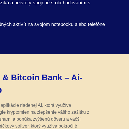
riziká a neistoty spojené s obchodovaním s
dných aktivít na svojom notebooku alebo telefóne
 & Bitcoin Bank – Ai-
p
 aplikácie riadenej AI, ktorá využíva
gie kryptomien na zlepšenie vášho zážitku z
enami a ponúka zvýšenú dôveru a väčší
ičkový softvér, ktorý využíva pokročilé