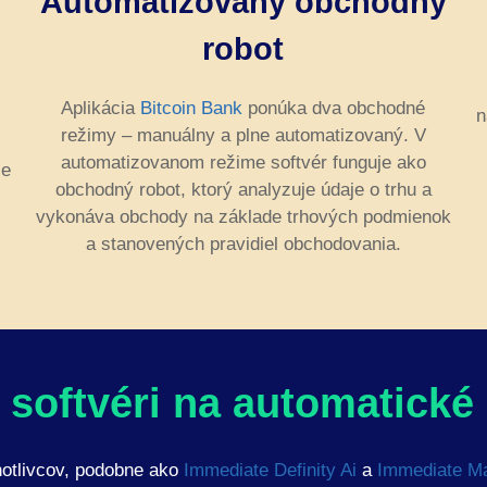
Automatizovaný obchodný
robot
Aplikácia
Bitcoin Bank
ponúka dva obchodné
n
režimy – manuálny a plne automatizovaný. V
automatizovanom režime softvér funguje ako
je
obchodný robot, ktorý analyzuje údaje o trhu a
vykonáva obchody na základe trhových podmienok
a stanovených pravidiel obchodovania.
m softvéri na automatick
notlivcov, podobne ako
Immediate Definity Ai
a
Immediate Ma