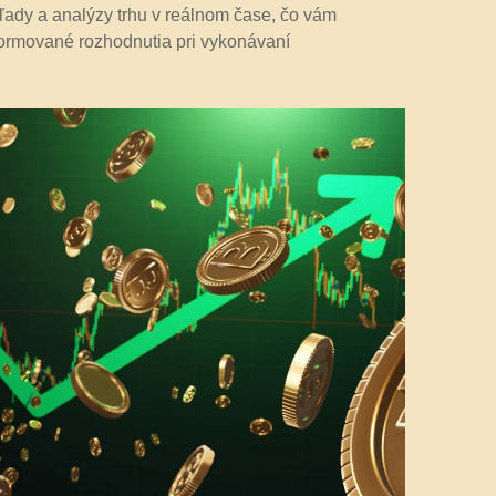
hľady a analýzy trhu v reálnom čase, čo vám
formované rozhodnutia pri vykonávaní