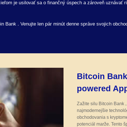
 cieľom je usilovať sa o finančný úspech a zároveň uznávať 
in Bank . Venujte len pár minút denne správe svojich obcho
Bitcoin Bank
powered Ap
Zažite silu Bitcoin Bank ,
najmodernejšie technoló
obchodovania s kryptom
potenciál marže. Tento šp