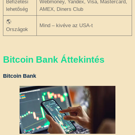
Befizetési
Webmoney, Yandex, Visa, Mastercard,
lehetőség
AMEX, Diners Club
🌎
Mind – kivéve az USA-t
Országok
Bitcoin Bank Áttekintés
Bitcoin Bank