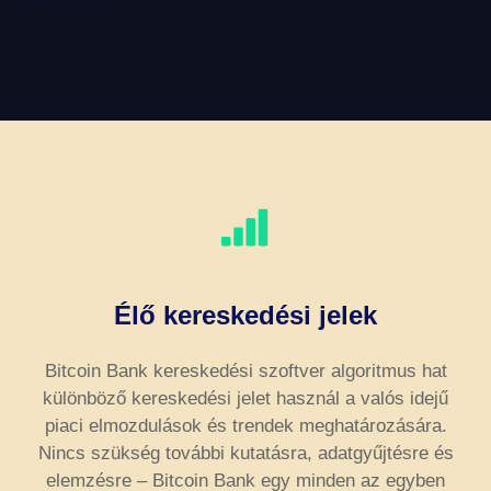
Élő kereskedési jelek
Bitcoin Bank kereskedési szoftver algoritmus hat
különböző kereskedési jelet használ a valós idejű
piaci elmozdulások és trendek meghatározására.
Nincs szükség további kutatásra, adatgyűjtésre és
elemzésre – Bitcoin Bank egy minden az egyben