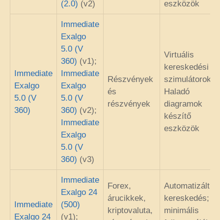
(2.0)
(v2)
eszközök
Immediate
Exalgo
5.0 (V
Virtuális
360)
(v1);
kereskedési
Immediate
Immediate
Részvények
szimulátorok;
Exalgo
Exalgo
és
Haladó
5.0 (V
5.0 (V
részvények
diagramok
360)
360)
(v2);
készítő
Immediate
eszközök
Exalgo
5.0 (V
360)
(v3)
Immediate
Forex,
Automatizált
Exalgo 24
árucikkek,
kereskedés;
Immediate
(500)
kriptovaluta,
minimális
Exalgo 24
(v1);