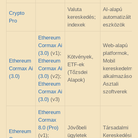
Valuta
AI-alapú
Crypto
kereskedés;
automatizált
Pro
indexek
eszközök
Ethereum
Cormax Ai
Web-alapú
(3.0)
(v1);
platformok,
Kötvények,
Ethereum
Ethereum
Mobil
ETF-ek
Cormax Ai
Cormax Ai
kereskedelmi
(Tőzsdei
(3.0)
(3.0)
(v2);
alkalmazások,
Alapok)
Ethereum
Asztali
Cormax Ai
szoftverek
(3.0)
(v3)
Ethereum
Cormax
8.0 (Pro)
Jövőbeli
Társadalmi
Ethereum
(v1);
ügyletek
Kereskedési