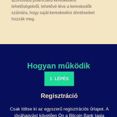
azonosított potenciális kereskedési
lehetőségekről, lehetővé téve a kereskedők
számára, hogy saját kereskedési döntéseiket
hozzák meg.
Hogyan működik
1. LÉPÉS
Regisztráció
Csak töltse ki az egyszerű regisztrációs űrlapot. A
jóváhagyást követően Ön a Bitcoin Bank tagja