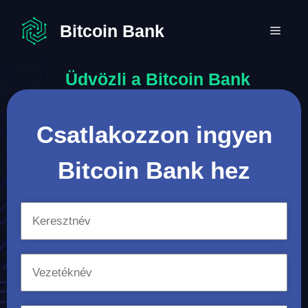
Kilépés
a
Bitcoin Bank
MEN
tartalomba
Üdvözli a Bitcoin Bank
Csatlakozzon ingyen
Bitcoin Bank hez