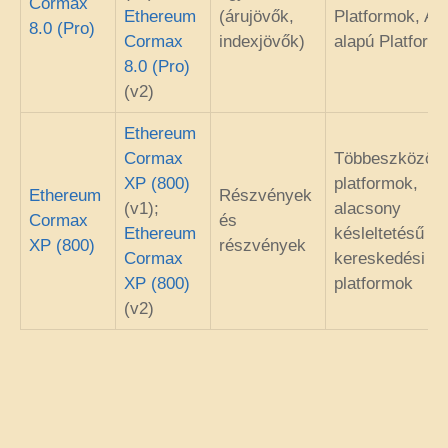
Cormax
Ethereum
(árujövők,
Platformok, AP
8.0 (Pro)
Cormax
indexjövők)
alapú Platform
8.0 (Pro)
(v2)
Ethereum
Cormax
Többeszközös
XP (800)
platformok,
Ethereum
Részvények
(v1);
alacsony
Cormax
és
Ethereum
késleltetésű
XP (800)
részvények
Cormax
kereskedési
XP (800)
platformok
(v2)