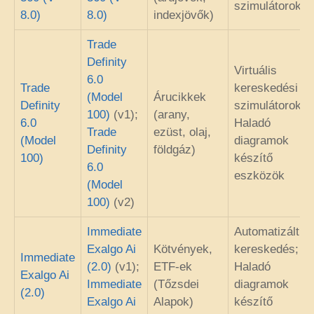
szimulátorok
8.0)
8.0)
indexjövők)
Trade
Definity
Virtuális
6.0
Trade
kereskedési
(Model
Árucikkek
Definity
szimulátorok;
100)
(v1);
(arany,
6.0
Haladó
Trade
ezüst, olaj,
(Model
diagramok
Definity
földgáz)
100)
készítő
6.0
eszközök
(Model
100)
(v2)
Immediate
Automatizált
Exalgo Ai
Kötvények,
kereskedés;
Immediate
(2.0)
(v1);
ETF-ek
Haladó
Exalgo Ai
Immediate
(Tőzsdei
diagramok
(2.0)
Exalgo Ai
Alapok)
készítő