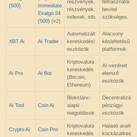
részvények,
felhasználói
(500)
Immediate
részvények,
bevitel
Exalgo 24
indexek, stb.
szükséges.
(500)
(v2)
Automatizált
Alacsony
XBT Ai
Ai Trader
kereskedési
késleltetésű
eszközök
platformok
Kriptovaluta
AI-vezérelt
kereskedés
Ai Pro
Ai Bot
elemző
(Bitcoin,
eszközök
Ethereum)
Blokklánc-
Decentralizált
Ai Tool
Coin Ai
alapú
pénzügyi
megoldások
eszközök
Kriptovaluta
Haladó analitik
Crypto Ai
Coin Pro
kereskedés
kockázatkezel