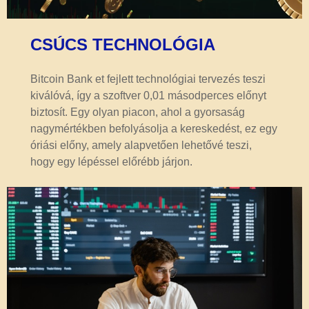
CSÚCS TECHNOLÓGIA
Bitcoin Bank et fejlett technológiai tervezés teszi
kiválóvá, így a szoftver 0,01 másodperces előnyt
biztosít. Egy olyan piacon, ahol a gyorsaság
nagymértékben befolyásolja a kereskedést, ez egy
óriási előny, amely alapvetően lehetővé teszi,
hogy egy lépéssel előrébb járjon.