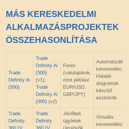
MÁS KERESKEDELMI
ALKALMAZÁSPROJEKTEK
ÖSSZEHASONLÍTÁSA
Trade
Automatizált
Definity Ai
Forex
kereskedés;
Trade
(500)
(valutapárok,
Haladó
Definity Ai
(v1);
mint például
diagramok
(500)
Trade
EUR/USD,
készítő
Definity Ai
GBP/JPY)
eszközök
(500)
(v2)
Trade
Trade
Jövőbeli
Virtuális
Definity
Definity
ügyletek
kereskedési
360 (V
360 (V
(árujövők,